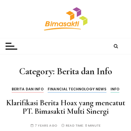
S
k
i
p
t
Bimasakti Multi Sinergi
PT Bimasakti Multi Sinergi
o
c
o
n
Category:
Berita dan Info
t
e
n
BERITA DAN INFO
FINANCIAL TECHNOLOGY NEWS
INFO
t
Klarifikasi Berita Hoax yang mencatut
PT. Bimasakti Multi Sinergi
7 YEARS AGO
READ TIME:
0 MINUTE