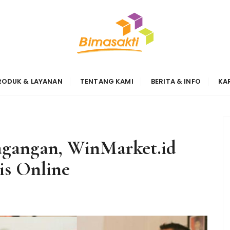
Sinergi
RODUK & LAYANAN
TENTANG KAMI
BERITA & INFO
KA
agangan, WinMarket.id
is Online