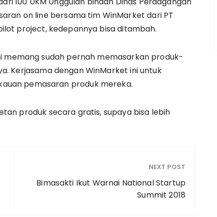
h dari 100 UKM Unggulan binaan Dinas Perdagangan
saran on line bersama tim WinMarket dari PT
 pilot project, kedepannya bisa ditambah.
 ini memang sudah pernah memasarkan produk-
nnya. Kerjasama dengan WinMarket ini untuk
kauan pemasaran produk mereka.
retan produk secara gratis, supaya bisa lebih
NEXT POST
Bimasakti Ikut Warnai National Startup
?
Summit 2018