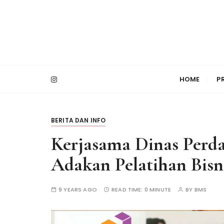
S
k
i
p
t
PT Bimasakti Multi Sinergi
Bimasakti Multi 
o
HOME
P
c
o
n
t
BERITA DAN INFO
e
Kerjasama Dinas Perd
n
t
Adakan Pelatihan Bisn
9 YEARS AGO
READ TIME:
0 MINUTE
BY
BMS