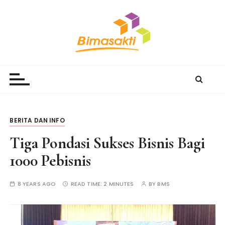
S
k
i
p
t
Bimasakti Multi Sinergi
PT Bimasakti Multi Sinergi
o
c
o
n
t
BERITA DAN INFO
e
Tiga Pondasi Sukses Bisnis Bagi
n
t
1000 Pebisnis
8 YEARS AGO
READ TIME:
2 MINUTES
BY
BMS