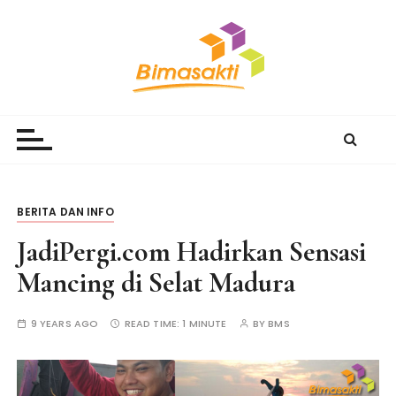
S
k
i
p
t
Bimasakti Multi Sinergi
PT Bimasakti Multi Sinergi
o
c
o
n
t
BERITA DAN INFO
e
JadiPergi.com Hadirkan Sensasi
n
t
Mancing di Selat Madura
9 YEARS AGO
READ TIME:
1 MINUTE
BY
BMS