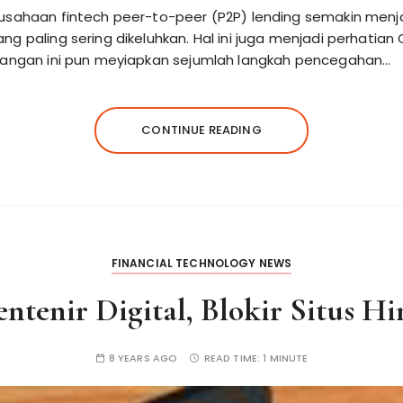
rusahaan fintech peer-to-peer (P2P) lending semakin menj
g paling sering dikeluhkan. Hal ini juga menjadi perhatian
euangan ini pun meyiapkan sejumlah langkah pencegahan…
CONTINUE READING
FINANCIAL TECHNOLOGY NEWS
ntenir Digital, Blokir Situs H
8 YEARS AGO
READ TIME:
1 MINUTE