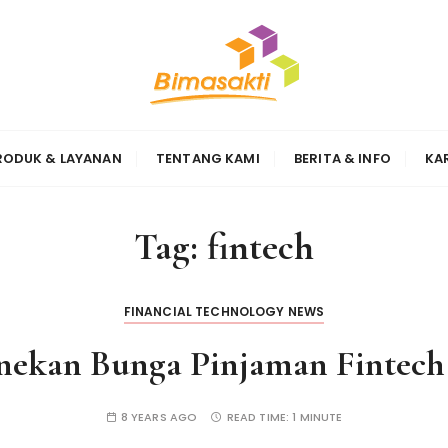
Sinergi
RODUK & LAYANAN
TENTANG KAMI
BERITA & INFO
KA
Tag:
fintech
FINANCIAL TECHNOLOGY NEWS
nekan Bunga Pinjaman Fintech
8 YEARS AGO
READ TIME:
1 MINUTE