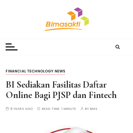
S
k
i
p
t
Bimasakti Multi Sinergi
PT Bimasakti Multi Sinergi
o
c
o
n
t
FINANCIAL TECHNOLOGY NEWS
e
BI Sediakan Fasilitas Daftar
n
t
Online Bagi PJSP dan Fintech
8 YEARS AGO
READ TIME:
1 MINUTE
BY
BMS