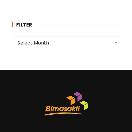
FILTER
F
Select Month
i
l
t
e
r