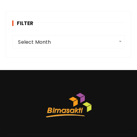
FILTER
F
Select Month
i
l
t
e
r