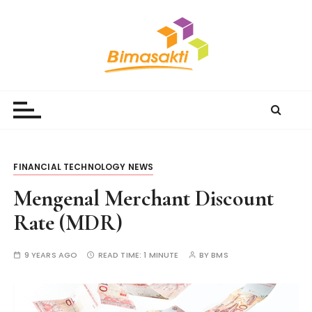
S
k
i
p
t
Bimasakti Multi Sinergi
PT Bimasakti Multi Sinergi
o
c
o
n
t
FINANCIAL TECHNOLOGY NEWS
e
Mengenal Merchant Discount
n
t
Rate (MDR)
9 YEARS AGO
READ TIME:
1 MINUTE
BY
BMS