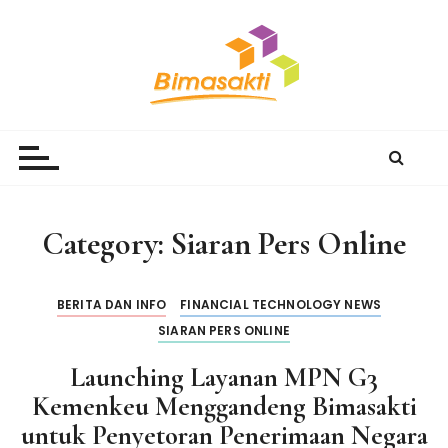
S
k
i
p
t
Bimasakti Multi Sinergi
PT Bimasakti Multi Sinergi
o
c
o
n
Category:
Siaran Pers Online
t
e
n
BERITA DAN INFO
FINANCIAL TECHNOLOGY NEWS
t
SIARAN PERS ONLINE
Launching Layanan MPN G3
Kemenkeu Menggandeng Bimasakti
untuk Penyetoran Penerimaan Negara