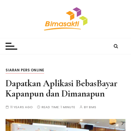
S
k
i
p
t
Bimasakti Multi Sinergi
PT Bimasakti Multi Sinergi
o
c
o
n
t
SIARAN PERS ONLINE
e
Dapatkan Aplikasi BebasBayar
n
t
Kapanpun dan Dimanapun
11 YEARS AGO
READ TIME:
1 MINUTE
BY
BMS