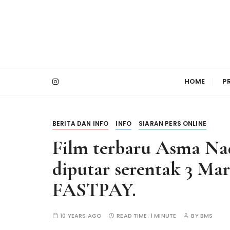
S
k
i
p
t
PT Bimasakti Multi Sinergi
Bimasakti Multi 
o
HOME
P
c
o
n
t
BERITA DAN INFO
INFO
SIARAN PERS ONLINE
e
Film terbaru Asma Nad
n
t
diputar serentak 3 Ma
FASTPAY.
10 YEARS AGO
READ TIME:
1 MINUTE
BY
BMS