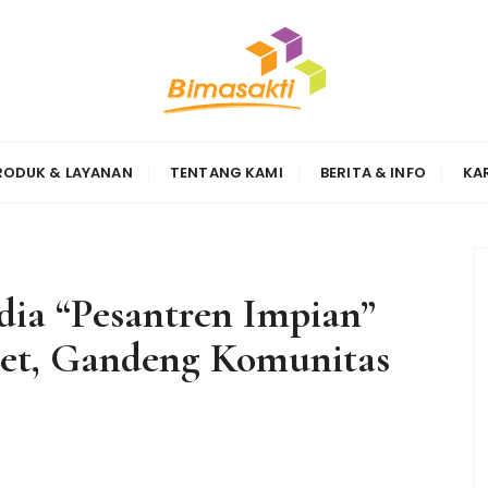
Sinergi
RODUK & LAYANAN
TENTANG KAMI
BERITA & INFO
KA
ia “Pesantren Impian”
ret, Gandeng Komunitas