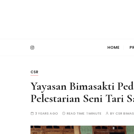
S
k
i
p
t
PT Bimasakti Multi Sinergi
Bimasakti Multi 
o
HOME
P
c
o
n
t
CSR
e
Yayasan Bimasakti Ped
n
t
Pelestarian Seni Tari
3 YEARS AGO
READ TIME:
1 MINUTE
BY
CSR BIMAS