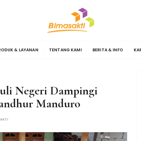
Sinergi
RODUK & LAYANAN
TENTANG KAMI
BERITA & INFO
KA
uli Negeri Dampingi
 Sandhur Manduro
AKTI