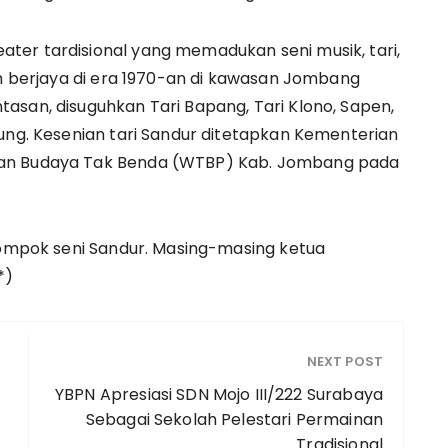
ter tardisional yang memadukan seni musik, tari,
ah berjaya di era 1970-an di kawasan Jombang
san, disuguhkan Tari Bapang, Tari Klono, Sapen,
rung. Kesenian tari Sandur ditetapkan Kementerian
san Budaya Tak Benda (WTBP) Kab. Jombang pada
elompok seni Sandur. Masing-masing ketua
*)
NEXT POST
YBPN Apresiasi SDN Mojo III/222 Surabaya
Sebagai Sekolah Pelestari Permainan
Tradisional