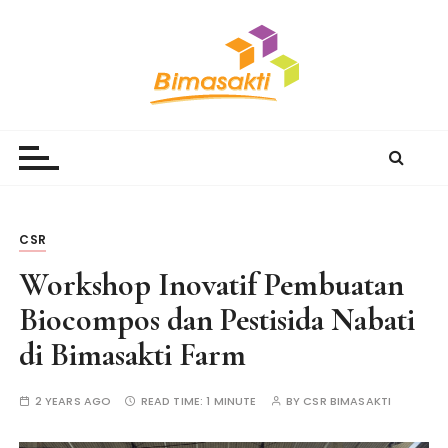
S
k
i
p
t
Bimasakti Multi Sinergi
PT Bimasakti Multi Sinergi
o
c
o
n
t
CSR
e
Workshop Inovatif Pembuatan
n
t
Biocompos dan Pestisida Nabati
di Bimasakti Farm
2 YEARS AGO
READ TIME:
1 MINUTE
BY
CSR BIMASAKTI