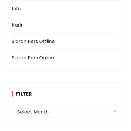
Info
Karir
Siaran Pers Offline
Siaran Pers Online
FILTER
F
Select Month
i
l
t