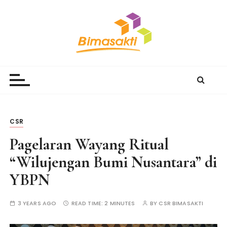
S
k
i
p
t
Bimasakti Multi Sinergi
PT Bimasakti Multi Sinergi
o
c
o
n
t
CSR
e
Pagelaran Wayang Ritual
n
t
“Wilujengan Bumi Nusantara” di
YBPN
3 YEARS AGO
READ TIME:
2 MINUTES
BY
CSR BIMASAKTI