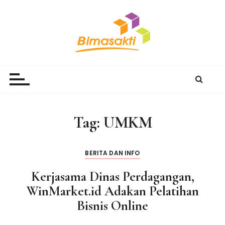
S
k
i
p
t
Bimasakti Multi Sinergi
PT Bimasakti Multi Sinergi
o
c
o
n
Tag:
UMKM
t
e
n
BERITA DAN INFO
t
Kerjasama Dinas Perdagangan,
WinMarket.id Adakan Pelatihan
Bisnis Online