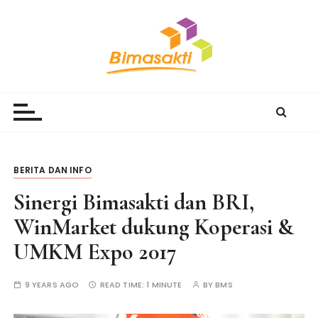
S
k
i
p
t
Bimasakti Multi Sinergi
PT Bimasakti Multi Sinergi
o
c
o
n
t
BERITA DAN INFO
e
Sinergi Bimasakti dan BRI,
n
t
WinMarket dukung Koperasi &
UMKM Expo 2017
9 YEARS AGO
READ TIME:
1 MINUTE
BY
BMS