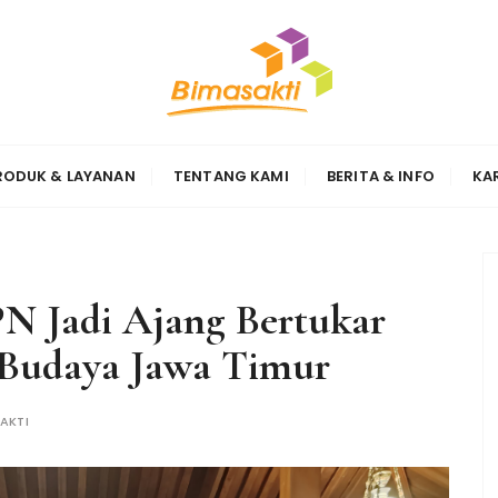
Sinergi
RODUK & LAYANAN
TENTANG KAMI
BERITA & INFO
KA
N Jadi Ajang Bertukar
 Budaya Jawa Timur
AKTI