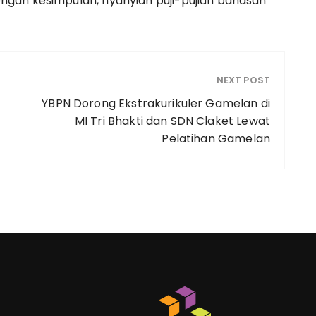
gan kesimpulan, nyanyian puji-pujian bahasan
NEXT POST
YBPN Dorong Ekstrakurikuler Gamelan di
MI Tri Bhakti dan SDN Claket Lewat
Pelatihan Gamelan