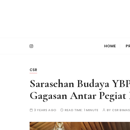
S
k
i
p
t
PT Bimasakti Multi Sinergi
Bimasakti Multi 
o
HOME
P
c
o
n
t
CSR
e
Sarasehan Budaya YBP
n
t
Gagasan Antar Pegiat
3 YEARS AGO
READ TIME:
1 MINUTE
BY
CSR BIMAS