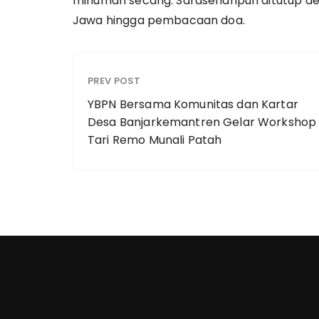
minuman secang. Sarasehanpun ditutup den
Jawa hingga pembacaan doa.
PREV POST
YBPN Bersama Komunitas dan Kartar
Desa Banjarkemantren Gelar Workshop
Tari Remo Munali Patah