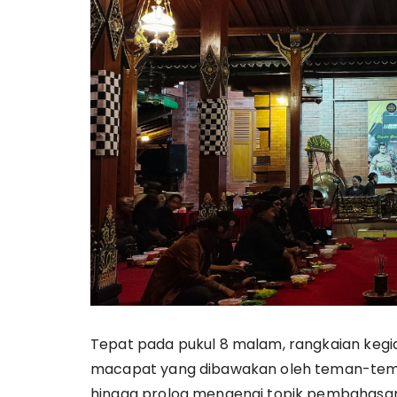
Tepat pada pukul 8 malam, rangkaian keg
macapat yang dibawakan oleh teman-teman
hingga prolog mengenai topik pembahasan