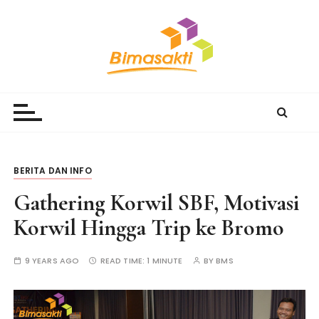
S
k
i
p
t
Bimasakti Multi Sinergi
PT Bimasakti Multi Sinergi
o
c
o
n
t
BERITA DAN INFO
e
Gathering Korwil SBF, Motivasi
n
t
Korwil Hingga Trip ke Bromo
9 YEARS AGO
READ TIME:
1 MINUTE
BY
BMS