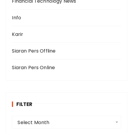
Financial Technology News
Info
Karir
Siaran Pers Offline
Siaran Pers Online
FILTER
F
Select Month
i