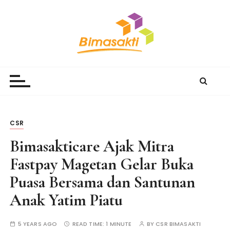
S
k
i
p
t
Bimasakti Multi Sinergi
PT Bimasakti Multi Sinergi
o
c
o
n
t
CSR
e
Bimasakticare Ajak Mitra
n
t
Fastpay Magetan Gelar Buka
Puasa Bersama dan Santunan
Anak Yatim Piatu
5 YEARS AGO
READ TIME:
1 MINUTE
BY
CSR BIMASAKTI