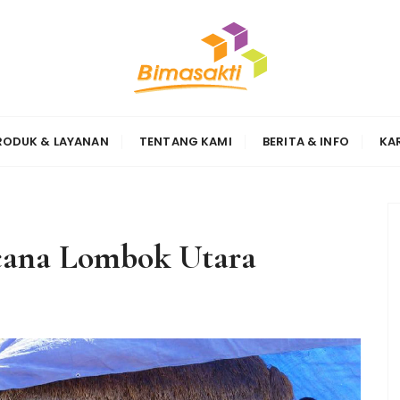
Sinergi
RODUK & LAYANAN
TENTANG KAMI
BERITA & INFO
KA
cana Lombok Utara