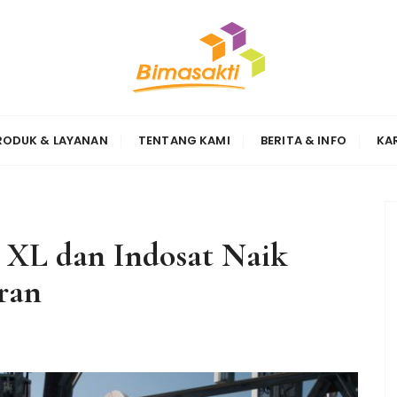
Sinergi
RODUK & LAYANAN
TENTANG KAMI
BERITA & INFO
KA
, XL dan Indosat Naik
ran