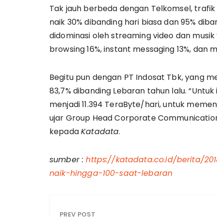
Tak jauh berbeda dengan Telkomsel, trafik 
naik 30% dibanding hari biasa dan 95% diba
didominasi oleh streaming video dan musi
browsing 16%, instant messaging 13%, dan me
Begitu pun dengan PT Indosat Tbk, yang m
83,7% dibanding Lebaran tahun lalu. “Untuk
menjadi 11.394 TeraByte/hari, untuk memen
ujar Group Head Corporate Communicatio
kepada
Katadata
.
sumber :
https://katadata.co.id/berita/2
naik-hingga-100-saat-lebaran
PREV POST