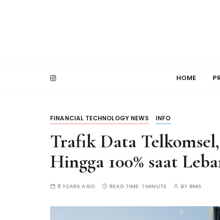
S
k
i
p
t
PT Bimasakti Multi Sinergi
Bimasakti Multi 
o
HOME
P
c
o
n
t
FINANCIAL TECHNOLOGY NEWS
INFO
e
Trafik Data Telkomsel
n
t
Hingga 100% saat Leba
8 YEARS AGO
READ TIME:
1 MINUTE
BY
BMS