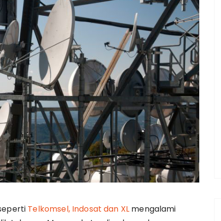
seperti
Telkomsel, Indosat dan XL
mengalami