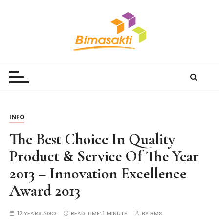
S
k
i
p
t
Bimasakti Multi Sinergi
PT Bimasakti Multi Sinergi
o
c
o
n
t
INFO
e
The Best Choice In Quality
n
t
Product & Service Of The Year
2013 – Innovation Excellence
Award 2013
12 YEARS AGO
READ TIME:
1 MINUTE
BY
BMS