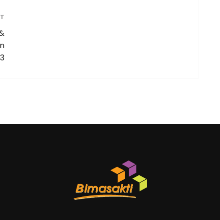
ST
 &
on
13