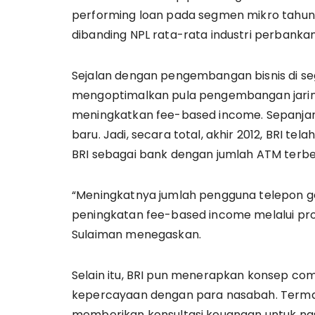
performing loan pada segmen mikro tahun 20
dibanding NPL rata-rata industri perbankan
Sejalan dengan pengembangan bisnis di se
mengoptimalkan pula pengembangan jarin
meningkatkan fee-based income. Sepanjan
baru. Jadi, secara total, akhir 2012, BRI te
BRI sebagai bank dengan jumlah ATM terbes
“Meningkatnya jumlah pengguna telepon ge
peningkatan fee-based income melalui pro
Sulaiman menegaskan.
Selain itu, BRI pun menerapkan konsep c
kepercayaan dengan para nasabah. Termas
memberikan konsultasi keuangan untuk n