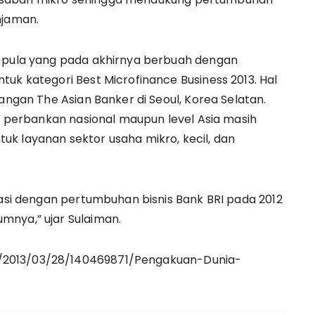
njaman.
u pula yang pada akhirnya berbuah dengan
uk kategori Best Microfinance Business 2013. Hal
dangan The Asian Banker di Seoul, Korea Selatan.
ri perbankan nasional maupun level Asia masih
k layanan sektor usaha mikro, kecil, dan
lasi dengan pertumbuhan bisnis Bank BRI pada 2012
mnya,” ujar Sulaiman.
/2013/03/28/140469871/Pengakuan-Dunia-