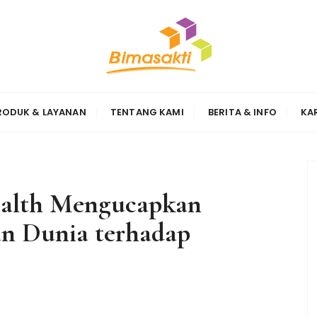
Sinergi
RODUK & LAYANAN
TENTANG KAMI
BERITA & INFO
KA
ealth Mengucapkan
an Dunia terhadap