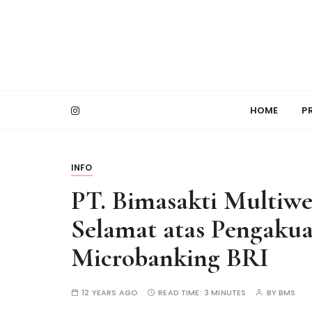
S
k
i
p
t
PT Bimasakti Multi Sinergi
Bimasakti Multi 
o
HOME
P
c
o
n
t
INFO
e
PT. Bimasakti Multiw
n
t
Selamat atas Pengaku
Microbanking BRI
12 YEARS AGO
READ TIME:
3 MINUTES
BY
BMS