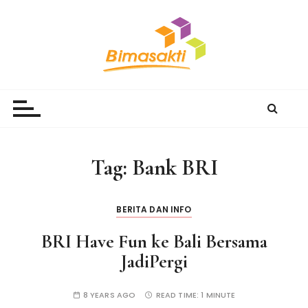
S
k
i
p
t
Bimasakti Multi Sinergi
PT Bimasakti Multi Sinergi
o
c
o
n
Tag:
Bank BRI
t
e
n
BERITA DAN INFO
t
BRI Have Fun ke Bali Bersama
JadiPergi
8 YEARS AGO
READ TIME:
1 MINUTE