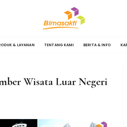
Sinergi
RODUK & LAYANAN
TENTANG KAMI
BERITA & INFO
KA
ber Wisata Luar Negeri