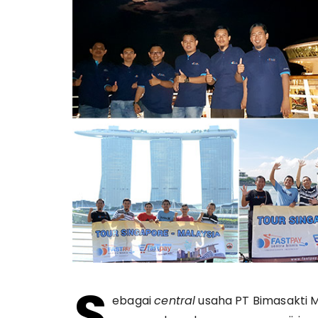
S
ebagai
central
usaha PT Bimasakti Mu