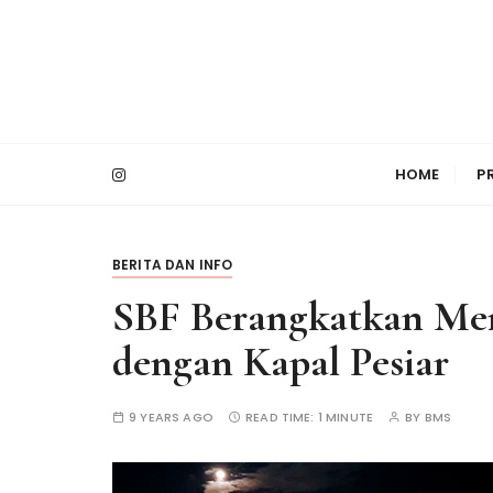
S
k
i
p
t
PT Bimasakti Multi Sinergi
Bimasakti Multi 
o
HOME
P
c
o
n
t
BERITA DAN INFO
e
SBF Berangkatkan Mem
n
t
dengan Kapal Pesiar
9 YEARS AGO
READ TIME:
1 MINUTE
BY
BMS