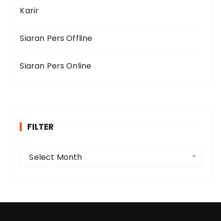
Karir
Siaran Pers Offline
Siaran Pers Online
FILTER
F
Select Month
i
l
t
e
r