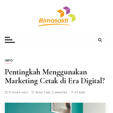
S
k
i
p
t
Bimasakti Multi Sinergi
PT Bimasakti Multi Sinergi
o
c
o
n
t
INFO
e
Pentingkah Menggunakan
n
t
Marketing Cetak di Era Digital?
8 YEARS AGO
READ TIME:
2 MINUTES
BY
BMS