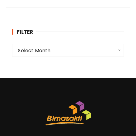
FILTER
F
Select Month
i
l
t
e
r