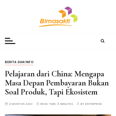
S
k
i
p
t
Bimasakti Multi Sinergi
PT Bimasakti Multi Sinergi
o
c
o
n
t
BERITA DAN INFO
e
Pelajaran dari China: Mengapa
n
t
Masa Depan Pembayaran Bukan
Soal Produk, Tapi Ekosistem
2 MONTHS AGO
READ TIME:
3 MINUTES
BY
ENTERPRISE