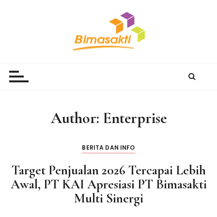
S
k
i
p
t
Bimasakti Multi Sinergi
PT Bimasakti Multi Sinergi
o
c
o
n
Author:
Enterprise
t
e
n
BERITA DAN INFO
t
Target Penjualan 2026 Tercapai Lebih
Awal, PT KAI Apresiasi PT Bimasakti
Multi Sinergi