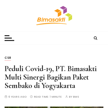
S
k
i
p
t
Bimasakti Multi Sinergi
PT Bimasakti Multi Sinergi
o
c
o
n
t
CSR
e
Peduli Covid-19, PT. Bimasakti
n
t
Multi Sinergi Bagikan Paket
Sembako di Yogyakarta
6 YEARS AGO
READ TIME:
1 MINUTE
BY
BMS