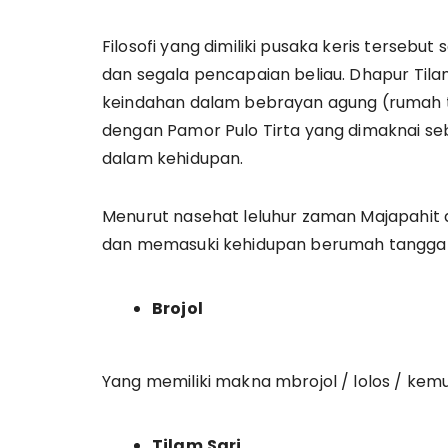
­­­­Filosofi yang dimiliki pusaka keris terse
dan segala pencapaian beliau. Dhapur Til
keindahan dalam bebrayan agung (rumah t
dengan Pamor Pulo Tirta yang dimaknai s
dalam kehidupan.
Menurut nasehat leluhur zaman Majapahit 
dan memasuki kehidupan berumah tangga dis
Brojol
Yang memiliki makna mbrojol / lolos / ke
Tilam
Sari