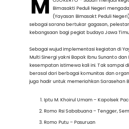
M
OJOKERTO – Sudah menjadi kegiata
Bimasakti Peduli Negeri mengad
(Yayasan Bimasakt Peduli Negeri
sebagai sarana bertukar gagasan, pelesta
kebangsaan bagi pegiat budaya Jawa Timu
Sebagai wujud implementasi kegiatan di Ya
Multi Sinergi yakni Bapak Ibnu Sunanto da
kesempatan istimewa kali ini. Tak sampai d
berasal dari berbagai komunitas dan orga
juga hadir untuk memeriahkan Sarasehan Bud
Iptu M. Khoirul Umam – Kapolsek Pac
Romo Rsi Sababuana – Tengger, Se
Romo Putu – Pasuruan