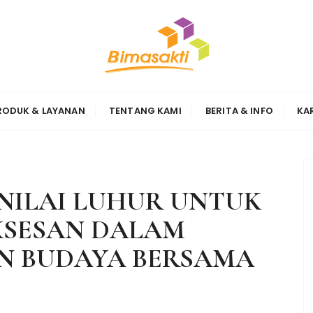
Sinergi
RODUK & LAYANAN
TENTANG KAMI
BERITA & INFO
KA
NILAI LUHUR UNTUK
KSESAN DALAM
N BUDAYA BERSAMA