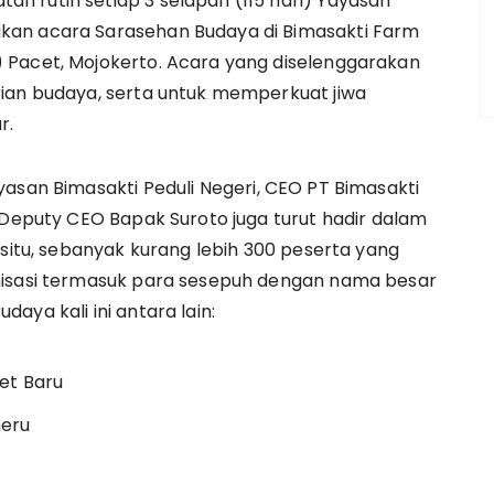
n rutin setiap 3 selapan (115 hari) Yayasan
akan acara Sarasehan Budaya di Bimasakti Farm
) Pacet, Mojokerto. Acara yang diselenggarakan
rian budaya, serta untuk memperkuat jiwa
r.
yasan Bimasakti Peduli Negeri, CEO PT Bimasakti
n Deputy CEO Bapak Suroto juga turut hadir dalam
isitu, sebanyak kurang lebih 300 peserta yang
nisasi termasuk para sesepuh dengan nama besar
aya kali ini antara lain:
et Baru
meru