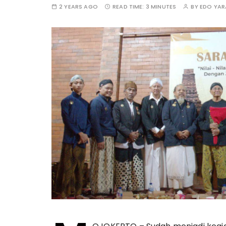
2 YEARS AGO
READ TIME:
3 MINUTES
BY
EDO YA