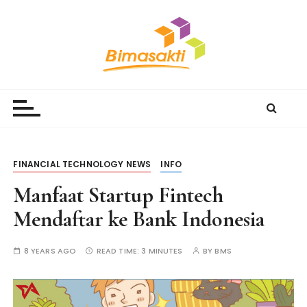
S
k
i
p
t
Bimasakti Multi Sinergi
PT Bimasakti Multi Sinergi
o
c
o
n
t
FINANCIAL TECHNOLOGY NEWS
INFO
e
Manfaat Startup Fintech
n
t
Mendaftar ke Bank Indonesia
8 YEARS AGO
READ TIME:
3 MINUTES
BY
BMS