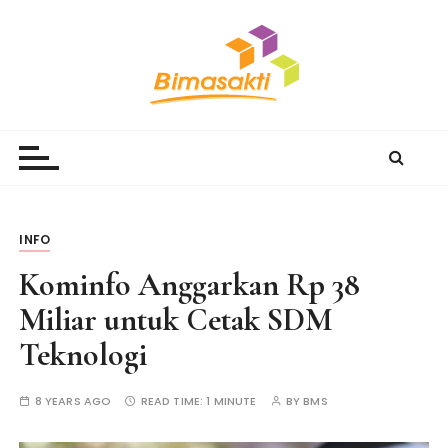
S
k
i
p
t
Bimasakti Multi Sinergi
PT Bimasakti Multi Sinergi
o
c
o
n
t
INFO
e
Kominfo Anggarkan Rp 38
n
t
Miliar untuk Cetak SDM
Teknologi
8 YEARS AGO
READ TIME:
1 MINUTE
BY
BMS