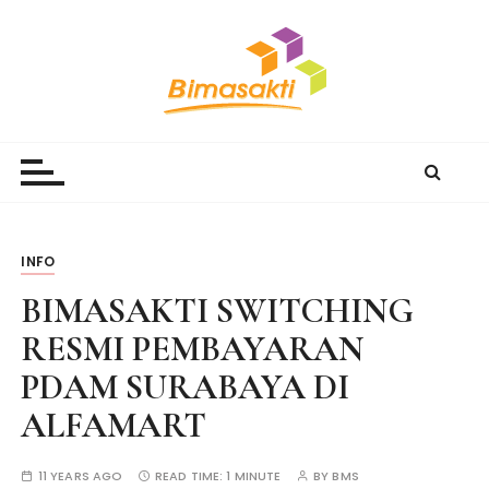
S
k
i
p
t
Bimasakti Multi Sinergi
PT Bimasakti Multi Sinergi
o
c
o
n
t
INFO
e
BIMASAKTI SWITCHING
n
t
RESMI PEMBAYARAN
PDAM SURABAYA DI
ALFAMART
11 YEARS AGO
READ TIME:
1 MINUTE
BY
BMS