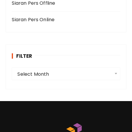
Siaran Pers Offline
Siaran Pers Online
FILTER
F
Select Month
i
l
t
e
r