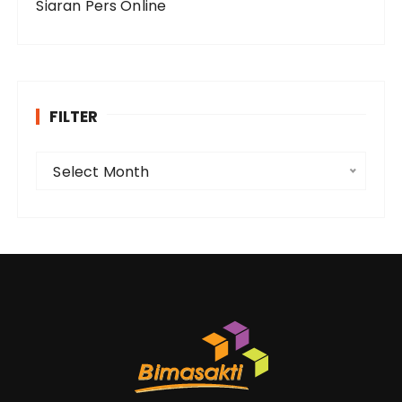
Siaran Pers Online
FILTER
F
Select Month
i
l
t
e
r