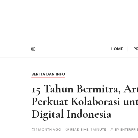
S
k
i
p
t
PT Bimasakti Multi Sinergi
Bimasakti Multi 
o
HOME
P
c
o
n
t
BERITA DAN INFO
e
15 Tahun Bermitra, Ar
n
t
Perkuat Kolaborasi un
Digital Indonesia
1 MONTH AGO
READ TIME:
1 MINUTE
BY
ENTERPRI