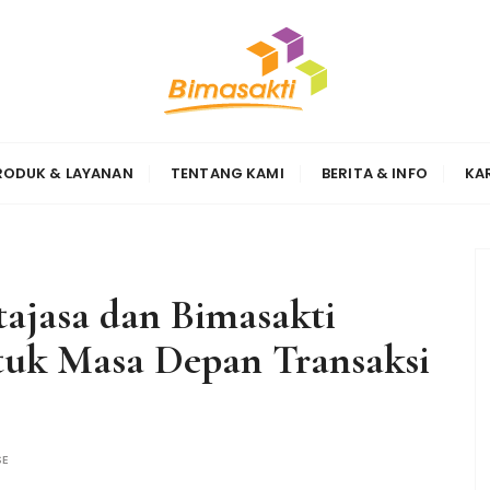
Sinergi
RODUK & LAYANAN
TENTANG KAMI
BERITA & INFO
KA
tajasa dan Bimasakti
tuk Masa Depan Transaksi
SE