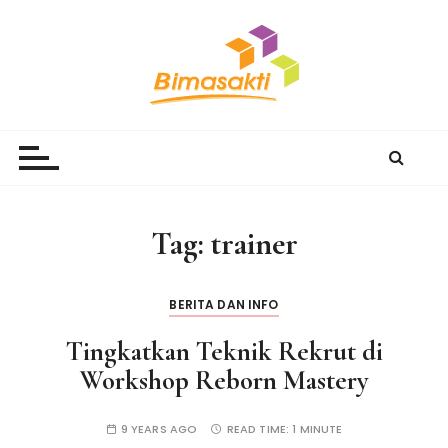
S
k
i
p
t
Bimasakti Multi Sinergi
PT Bimasakti Multi Sinergi
o
c
o
n
Tag:
trainer
t
e
n
BERITA DAN INFO
t
Tingkatkan Teknik Rekrut di
Workshop Reborn Mastery
9 YEARS AGO
READ TIME:
1 MINUTE