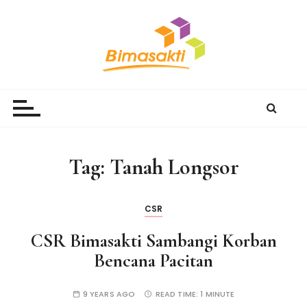
S
k
i
p
t
Bimasakti Multi Sinergi
PT Bimasakti Multi Sinergi
o
c
o
n
Tag:
Tanah Longsor
t
e
n
CSR
t
CSR Bimasakti Sambangi Korban
Bencana Pacitan
9 YEARS AGO
READ TIME:
1 MINUTE