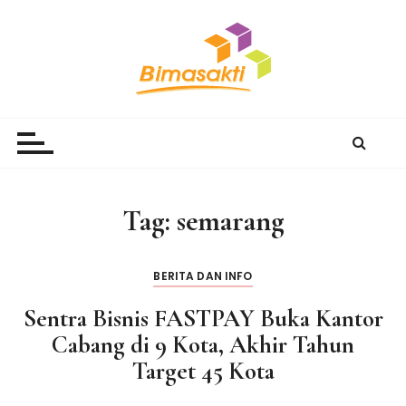
S
k
i
p
t
Bimasakti Multi Sinergi
PT Bimasakti Multi Sinergi
o
c
o
n
Tag:
semarang
t
e
n
BERITA DAN INFO
t
Sentra Bisnis FASTPAY Buka Kantor
Cabang di 9 Kota, Akhir Tahun
Target 45 Kota