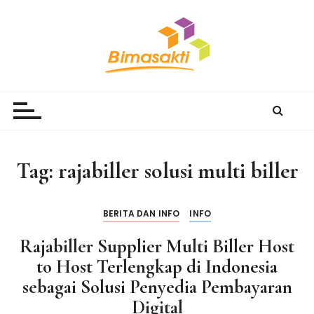
S
k
i
p
t
Bimasakti Multi Sinergi
PT Bimasakti Multi Sinergi
o
c
o
n
Tag:
rajabiller solusi multi biller
t
e
n
BERITA DAN INFO
INFO
t
Rajabiller Supplier Multi Biller Host
to Host Terlengkap di Indonesia
sebagai Solusi Penyedia Pembayaran
Digital