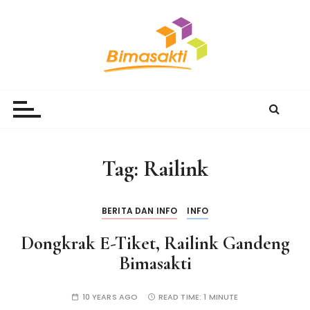
S
k
i
p
t
Bimasakti Multi Sinergi
PT Bimasakti Multi Sinergi
o
c
o
n
Tag:
Railink
t
e
n
BERITA DAN INFO
INFO
t
Dongkrak E-Tiket, Railink Gandeng
Bimasakti
10 YEARS AGO
READ TIME:
1 MINUTE