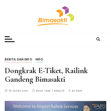
S
k
i
p
t
Bimasakti Multi Sinergi
PT Bimasakti Multi Sinergi
o
c
o
n
t
BERITA DAN INFO
INFO
e
Dongkrak E-Tiket, Railink
n
t
Gandeng Bimasakti
10 YEARS AGO
READ TIME:
1 MINUTE
BY
BMS