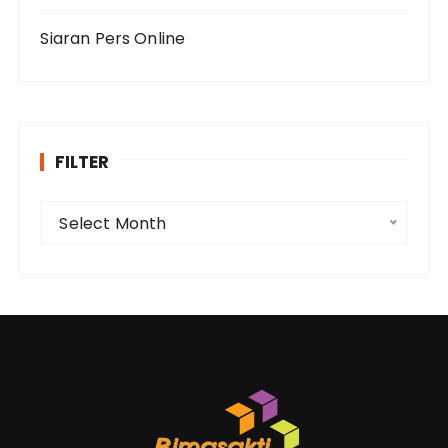
Siaran Pers Online
FILTER
F
Select Month
i
l
t
e
r