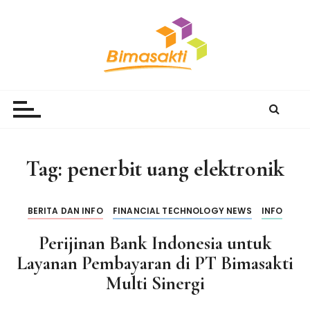
S
k
i
p
t
Bimasakti Multi Sinergi
PT Bimasakti Multi Sinergi
o
c
o
n
Tag:
penerbit uang elektronik
t
e
n
BERITA DAN INFO
FINANCIAL TECHNOLOGY NEWS
INFO
t
Perijinan Bank Indonesia untuk
Layanan Pembayaran di PT Bimasakti
Multi Sinergi