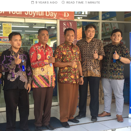
9 YEARS AGO
READ TIME:
1 MINUTE