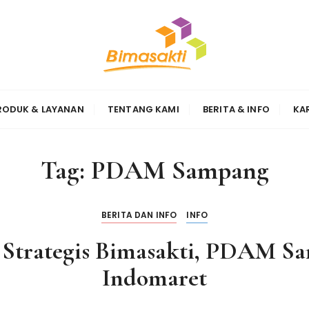
Sinergi
RODUK & LAYANAN
TENTANG KAMI
BERITA & INFO
KA
Tag:
PDAM Sampang
BERITA DAN INFO
INFO
 Strategis Bimasakti, PDAM S
Indomaret