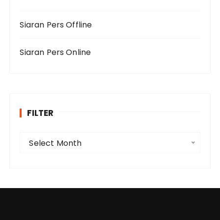
Siaran Pers Offline
Siaran Pers Online
FILTER
F
Select Month
i
l
t
e
r