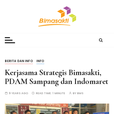
S
k
i
p
t
Bimasakti Multi Sinergi
PT Bimasakti Multi Sinergi
o
c
o
n
t
BERITA DAN INFO
INFO
e
Kerjasama Strategis Bimasakti,
n
t
PDAM Sampang dan Indomaret
9 YEARS AGO
READ TIME:
1 MINUTE
BY
BMS