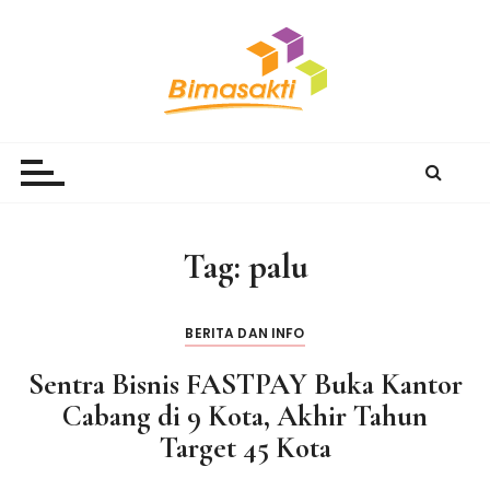
S
k
i
p
t
Bimasakti Multi Sinergi
PT Bimasakti Multi Sinergi
o
c
o
n
Tag:
palu
t
e
n
BERITA DAN INFO
t
Sentra Bisnis FASTPAY Buka Kantor
Cabang di 9 Kota, Akhir Tahun
Target 45 Kota