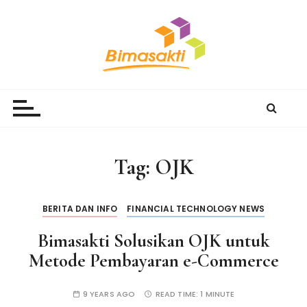
S
k
i
p
t
Bimasakti Multi Sinergi
PT Bimasakti Multi Sinergi
o
c
o
n
Tag:
OJK
t
e
n
BERITA DAN INFO
FINANCIAL TECHNOLOGY NEWS
t
Bimasakti Solusikan OJK untuk
Metode Pembayaran e-Commerce
9 YEARS AGO
READ TIME:
1 MINUTE