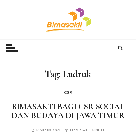
S
k
i
p
t
Bimasakti Multi Sinergi
PT Bimasakti Multi Sinergi
o
c
o
n
Tag:
Ludruk
t
e
n
CSR
t
BIMASAKTI BAGI CSR SOCIAL
DAN BUDAYA DI JAWA TIMUR
10 YEARS AGO
READ TIME:
1 MINUTE