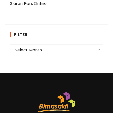
Siaran Pers Online
FILTER
F
Select Month
i
l
t
e
r