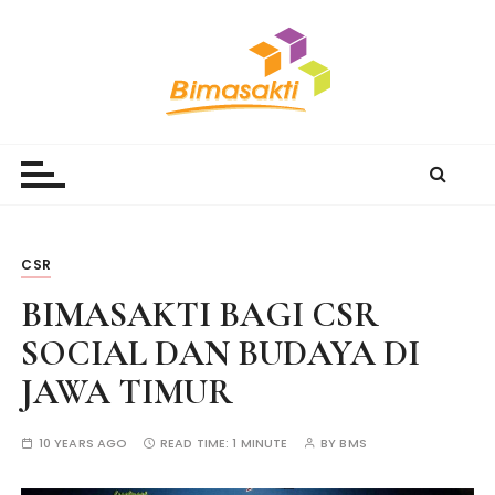
S
k
i
p
t
Bimasakti Multi Sinergi
PT Bimasakti Multi Sinergi
o
c
o
n
t
CSR
e
BIMASAKTI BAGI CSR
n
t
SOCIAL DAN BUDAYA DI
JAWA TIMUR
10 YEARS AGO
READ TIME:
1 MINUTE
BY
BMS