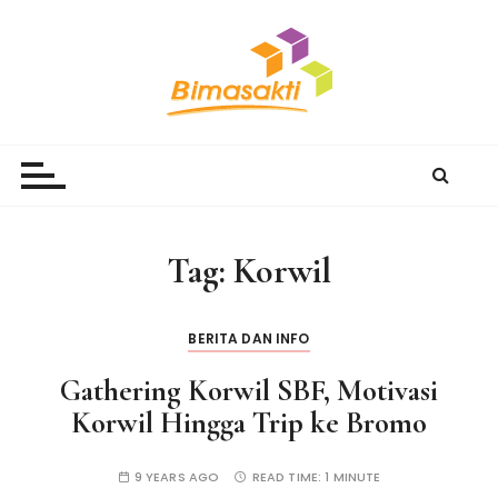
S
k
i
p
t
Bimasakti Multi Sinergi
PT Bimasakti Multi Sinergi
o
c
o
n
Tag:
Korwil
t
e
n
BERITA DAN INFO
t
Gathering Korwil SBF, Motivasi
Korwil Hingga Trip ke Bromo
9 YEARS AGO
READ TIME:
1 MINUTE