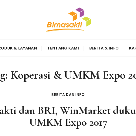
Sinergi
RODUK & LAYANAN
TENTANG KAMI
BERITA & INFO
KA
g:
Koperasi & UMKM Expo 2
BERITA DAN INFO
sakti dan BRI, WinMarket duku
UMKM Expo 2017