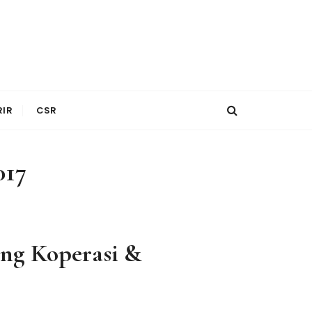
RIR
CSR
017
ng Koperasi &