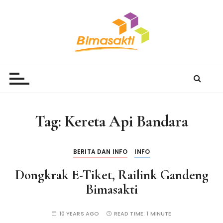
S
k
i
p
t
Bimasakti Multi Sinergi
PT Bimasakti Multi Sinergi
o
c
o
n
Tag:
Kereta Api Bandara
t
e
n
BERITA DAN INFO
INFO
t
Dongkrak E-Tiket, Railink Gandeng
Bimasakti
10 YEARS AGO
READ TIME:
1 MINUTE